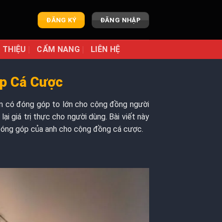
ĐĂNG KÝ
ĐĂNG NHẬP
I THIỆU
CẨM NANG
LIÊN HỆ
ập Cá Cược
n có đóng góp to lớn cho cộng đồng người
i giá trị thực cho người dùng. Bài viết này
đóng góp của anh cho cộng đồng cá cược.