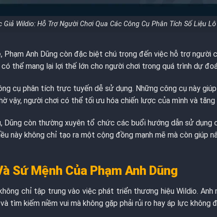
c Giả Wildio: Hỗ Trợ Người Chơi Qua Các Công Cụ Phân Tích Số Liệu Lô
, Phạm Anh Dũng còn đặc biệt chú trọng đến việc hỗ trợ người ch
 có thể mang lại lợi thế lớn cho người chơi trong quá trình dự đo
ông cụ phân tích trực tuyến dễ sử dụng. Những công cụ này giúp 
hờ vậy, người chơi có thể tối ưu hóa chiến lược của mình và tăng
ụ, Dũng còn thường xuyên tổ chức các buổi hướng dẫn sử dụng cô
 Điều này không chỉ tạo ra một cộng đồng mạnh mẽ mà còn giúp 
n Và Sứ Mệnh Của Phạm Anh Dũng
ông chỉ tập trung vào việc phát triển thương hiệu Wildio. An
 và tìm kiếm niềm vui mà không gặp phải rủi ro hay áp lực không 