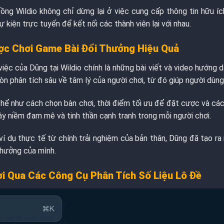
 Wildio không chỉ dừng lại ở việc cung cấp thông tin hữu íc
 kiện trực tuyến để kết nối các thành viên lại với nhau.
ược Chơi Game Bài Đổi Thưởng Hiệu Quả
iệc của Dũng tại Wildio chính là những bài viết và video hướng 
 phân tích sâu về tâm lý của người chơi, từ đó giúp người dùng 
hể như cách chọn bàn chơi, thời điểm tối ưu để đặt cược và cách
y niềm đam mê và tinh thần cạnh tranh trong mỗi người chơi.
í dụ thực tế từ chính trải nghiệm của bản thân, Dũng đã tạo ra
thưởng của mình.
ơi Qua Các Công Cụ Phân Tích Số Liệu Lô Đề