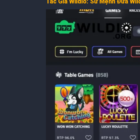
Tác Giả Wildio: Sứ Mệnh Đưa Wi