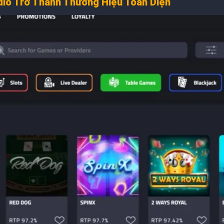
ldio Trở Thành Thương Hiệu Toàn Diện