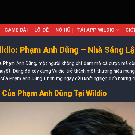
GAME BÀI
LÔ ĐỀ
NỔ HŨ
TẢI APP WILDIO
GIỚ
ildio: Phạm Anh Dũng – Nhà Sáng L
 của Phạm Anh Dũng, một người không chỉ đam mê cá cược mà cò
huyết, Dũng đã xây dựng Wildio trở thành một thương hiệu mang lạ
vị của Phạm Anh Dũng từ những ngày đầu khởi nghiệp đến những 
h Của Phạm Anh Dũng Tại Wildio