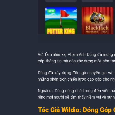
Với tầm nhìn xa, Phạm Anh Dũng đã mong m
cấp thông tin mà còn xây dựng một nền tảng 
Dũng đã xây dựng đội ngũ chuyên gia và c
những phân tích chiến lược cao cấp cho nh
Ngoài ra, Dũng cũng chú trọng đến việc cả
rằng mọi người sẽ tìm thấy niềm vui và sự h
Tác Giả Wildio: Đóng Gó