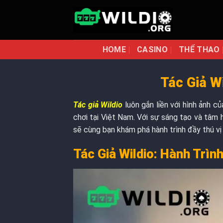
Chuyển
đến
nội
dung
HOME
CASINO
THỂ THAO
Tác Giả W
Tác giả Wildio
luôn gắn liền với hình ảnh
chơi tại Việt Nam. Với sự sáng tạo và tâm 
sẽ cùng bạn khám phá hành trình đầy thú 
Tác Giả Wildio: Hành Trìn