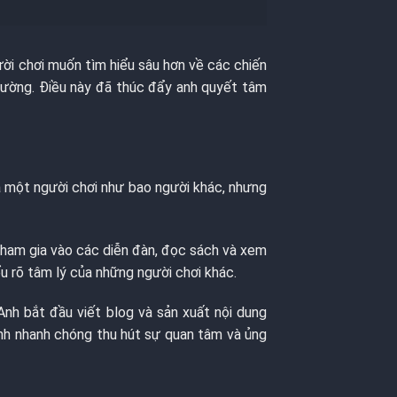
ời chơi muốn tìm hiểu sâu hơn về các chiến
 trường. Điều này đã thúc đẩy anh quyết tâm
là một người chơi như bao người khác, nhưng
ham gia vào các diễn đàn, đọc sách và xem
 rõ tâm lý của những người chơi khác.
Anh bắt đầu viết blog và sản xuất nội dung
nh nhanh chóng thu hút sự quan tâm và ủng