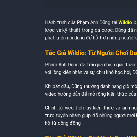
Hành trình của Phạm Anh Dũng tại
Wildio
b
lược và kỹ thuật trong cá cược, Dũng đã nh
phát triển nội dung để hỗ trợ những người 
Tác Giả Wildio: Từ Người Chơi Đ
Phạm Anh Dũng đã trải qua nhiều giai đoạn 
với lòng kiên nhẫn và sự chịu khó học hỏi, 
Khi bắt đầu, Dũng thường dành hàng giờ m
video hướng dẫn để mở rộng kiến thức của 
Chính từ việc tích lũy kiến thức và kinh 
trực tuyến nhằm giúp đỡ những người mới 
hộ từ cộng đồng.