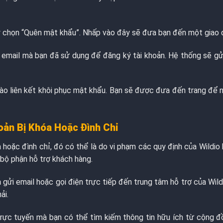
ùy chọn “Quên mật khẩu”. Nhấp vào đây sẽ đưa bạn đến một giao d
ỉ email mà bạn đã sử dụng để đăng ký tài khoản. Hệ thống sẽ gử
vào liên kết khôi phục mật khẩu. Bạn sẽ được đưa đến trang để
oản Bị Khóa Hoặc Đình Chỉ
 hoặc đình chỉ, đó có thể là do vi phạm các quy định của Wildio 
i bộ phận hỗ trợ khách hàng.
h
gửi email hoặc gọi điện trực tiếp đến trung tâm hỗ trợ của Wild
ải.
 trực tuyến mà bạn có thể tìm kiếm thông tin hữu ích từ cộng đồ