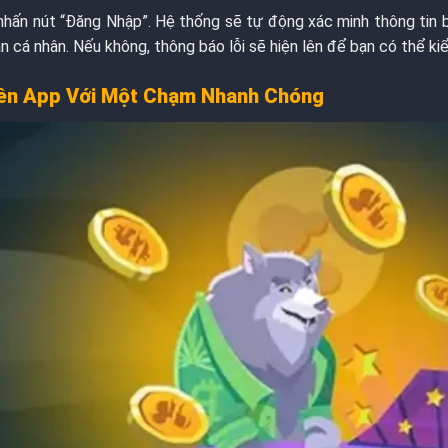
, nhấn nút “Đăng Nhập”. Hệ thống sẽ tự động xác minh thông tin b
cá nhân. Nếu không, thông báo lỗi sẽ hiện lên để bạn có thể kiểm
rên App Với Một Chạm Nhanh Chóng