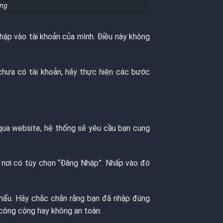
àng
nhập vào tài khoản của mình. Điều này không
chưa có tài khoản, hãy thực hiện các bước
qua website, hệ thống sẽ yêu cầu bạn cung
g, nơi có tùy chọn “Đăng Nhập”. Nhấp vào đó
 khẩu. Hãy chắc chắn rằng bạn đã nhập đúng
 công cộng hay không an toàn.