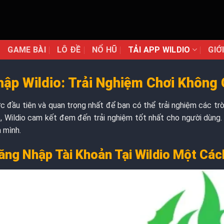
GAME BÀI
LÔ ĐỀ
NỔ HŨ
TẢI APP WILDIO
GIỚ
ập Wildio: Trải Nghiệm Chơi Không 
 đầu tiên và quan trọng nhất để bạn có thể trải nghiệm các trò
ao, Wildio cam kết đem đến trải nghiệm tốt nhất cho người dùng. 
 mình.
ăng Nhập Tài Khoản Tại Wildio Một Cá