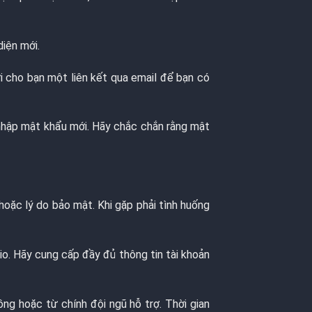
iện mới.
i cho bạn một liên kết qua email để bạn có
 nhập mật khẩu mới. Hãy chắc chắn rằng mật
hoặc lý do bảo mật. Khi gặp phải tình huống
io. Hãy cung cấp đầy đủ thông tin tài khoản
ng hoặc từ chính đội ngũ hỗ trợ. Thời gian