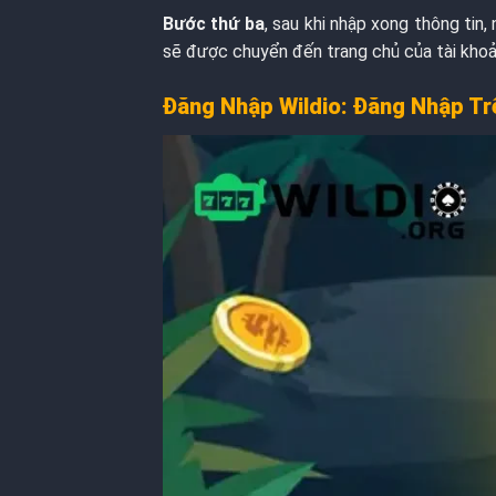
Bước thứ ba
, sau khi nhập xong thông tin
sẽ được chuyển đến trang chủ của tài khoản 
Đăng Nhập Wildio: Đăng Nhập T